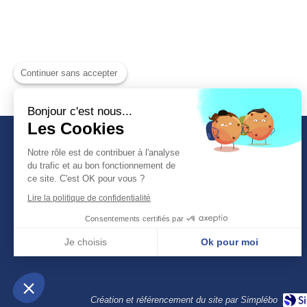
Continuer sans accepter
Bonjour c'est nous...
Les Cookies
Travaux Tout Confort
Notre rôle est de contribuer à l'analyse
Travaux d’intérieur
du trafic et au bon fonctionnement de
ce site. C'est OK pour vous ?
6 Rue Descartes
Lire la politique de confidentialité
95330
Domont
Consentements certifiés par
France
Afficher le téléphone
Je choisis
Ok pour moi
Plateforme de Gestion du Consentement : Personnalisez vos Options
Axeptio consent
Notre plateforme vous permet d'adapter et de gérer vos paramètres de confidentialité, en ga
Création et référencement du site par Simplébo